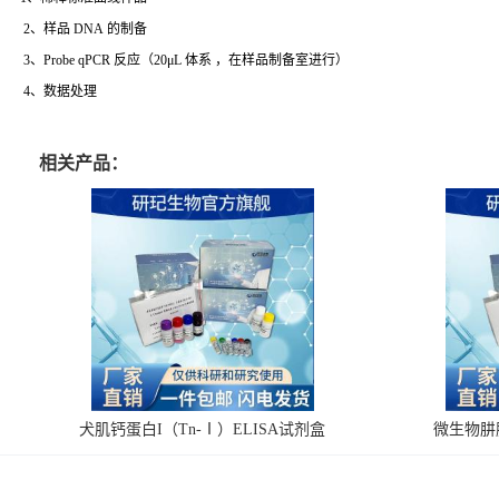
2、样品 DNA 的制备
3、Probe qPCR 反应（20μL 体系 ，在样品制备室进行）
4、数据处理
相关产品：
犬肌钙蛋白I（Tn-Ⅰ）ELISA试剂盒
微生物肼脱