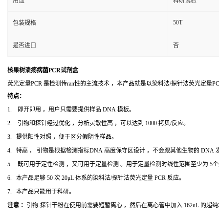
用途
科研试验
50T
包装规格
是否进口
否
核果树溃疡病菌PCR试剂盒
荧光定量PCR 是检测传ran性的主流技术 ，本产品就是以染料法/探针法荧光定量
特点：
1. 即开即用 ，用户只需要提供样品 DNA 模板。
2. 引物和探针经过优化 ，分析灵敏性高 ，可以达到 1000 拷贝/反应。
3. 提供阳性对照 ，便于区分假阴性样品。
4. 特高 ， 引物是根据检测指标DNA 高度保守区设计 ，不会跟其他生物的 DNA
5. 既可用于定性检测 ，又可用于定量检测 。用于定量检测时线性范围至少为 5
6. 本产品足够 50 次 20μL 体系的染料法/探针法荧光定量 PCR 反应。
7. 本产品只能用于科研。
注意 ：
引物-探针干粉在使用前需要短暂离心 ，然后在离心管中加入 162uL 的超