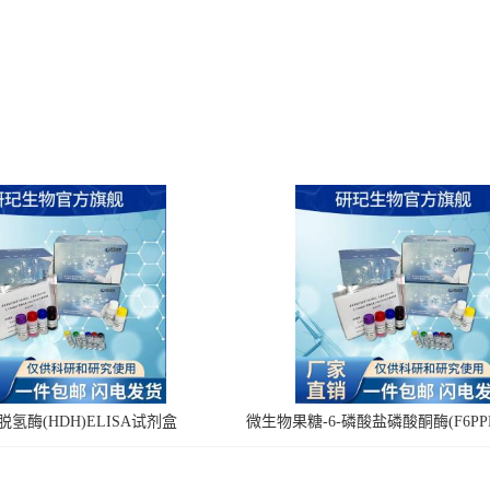
氢酶(HDH)ELISA试剂盒
微生物果糖-6-磷酸盐磷酸酮酶(F6PPK
剂盒