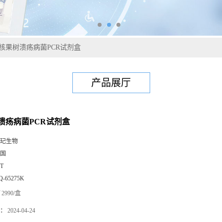
核果树溃疡病菌PCR试剂盒
产品展厅
溃疡病菌PCR试剂盒
玘生物
国
0T
Q-65275K
2990/盒
：
2024-04-24