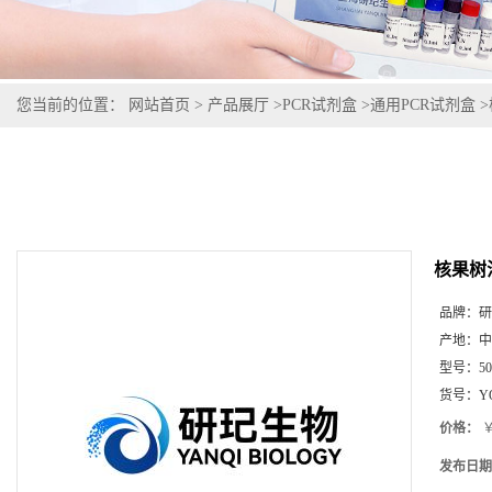
您当前的位置：
网站首页
>
产品展厅
>
PCR试剂盒
>
通用PCR试剂盒
>
核果树
品牌：
研
产地：
中
型号：
5
货号：
Y
价格：
￥
发布日期