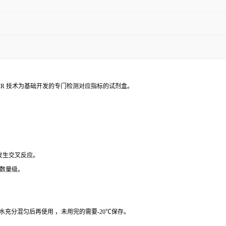
PCR 技术为基础开发的专门检测对应指标的试剂盒。
 发生交叉反应。
个数量级。
纯水充分混匀后再使用 ，未用完的需要-20℃保存。