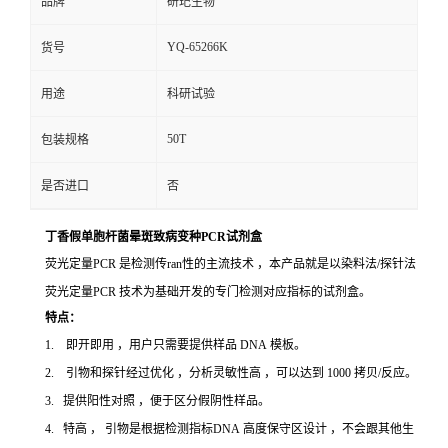
品牌
研玘生物
YQ-65266K
货号
用途
科研试验
50T
包装规格
是否进口
否
丁香假单胞杆菌晕斑致病变种PCR试剂盒
荧光定量PCR 是检测传ran性的主流技术 ，本产品就是以染料法/探针法
荧光定量PCR 技术为基础开发的专门检测对应指标的试剂盒。
特点：
1. 即开即用 ，用户只需要提供样品 DNA 模板。
2. 引物和探针经过优化 ，分析灵敏性高 ，可以达到 1000 拷贝/反应。
3. 提供阳性对照 ，便于区分假阴性样品。
4. 特高 ， 引物是根据检测指标DNA 高度保守区设计 ，不会跟其他生