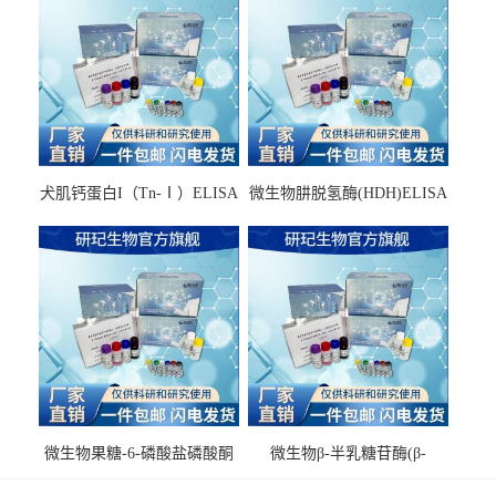
犬肌钙蛋白I（Tn-Ⅰ）ELISA
微生物肼脱氢酶(HDH)ELISA
试剂盒
试剂盒
微生物果糖-6-磷酸盐磷酸酮
微生物β-半乳糖苷酶(β-
酶(F6PPK)ELISA试剂盒
GAL)ELISA试剂盒