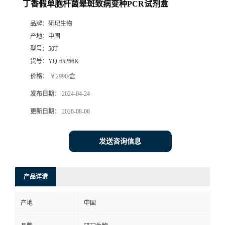
丁香假单胞杆菌晕斑致病变种PCR试剂盒
品牌：
研玘生物
产地：
中国
型号：
50T
货号：
YQ-65266K
价格：
￥2990/盒
发布日期：
2024-04-24
更新日期：
2026-08-06
发送咨询信息
产品详请
产地
中国