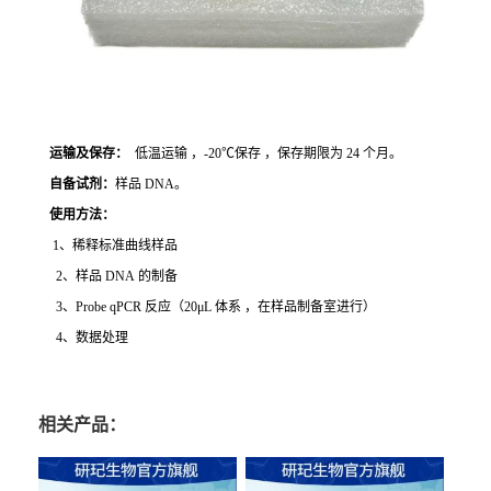
运输及保存：
低温运输 ，-20℃保存 ，保存期限为 24 个月。
自备试剂：
样品 DNA。
使用方法
：
1、稀释标准曲线样品
2、样品 DNA 的制备
3、Probe qPCR 反应（20μL 体系 ，在样品制备室进行）
4、数据处理
相关产品：