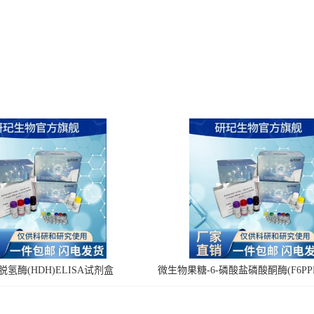
氢酶(HDH)ELISA试剂盒
微生物果糖-6-磷酸盐磷酸酮酶(F6PPK
剂盒