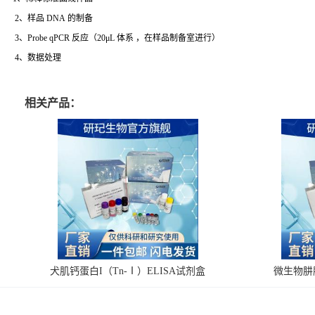
2、样品 DNA 的制备
3、Probe qPCR 反应（20μL 体系 ，在样品制备室进行）
4、数据处理
相关产品：
犬肌钙蛋白I（Tn-Ⅰ）ELISA试剂盒
微生物肼脱