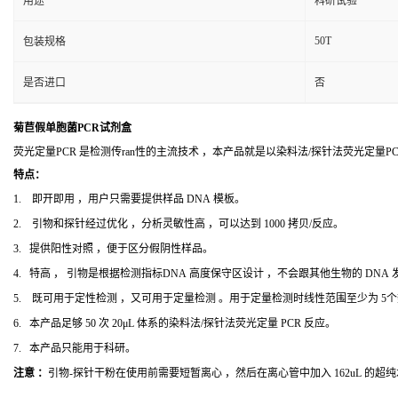
用途
科研试验
50T
包装规格
是否进口
否
菊苣假单胞菌PCR试剂盒
荧光定量PCR 是检测传ran性的主流技术 ，本产品就是以染料法/探针法荧光定量
特点：
1. 即开即用 ，用户只需要提供样品 DNA 模板。
2. 引物和探针经过优化 ，分析灵敏性高 ，可以达到 1000 拷贝/反应。
3. 提供阳性对照 ，便于区分假阴性样品。
4. 特高 ， 引物是根据检测指标DNA 高度保守区设计 ，不会跟其他生物的 DNA
5. 既可用于定性检测 ，又可用于定量检测 。用于定量检测时线性范围至少为 5
6. 本产品足够 50 次 20μL 体系的染料法/探针法荧光定量 PCR 反应。
7. 本产品只能用于科研。
注意 ：
引物-探针干粉在使用前需要短暂离心 ，然后在离心管中加入 162uL 的超