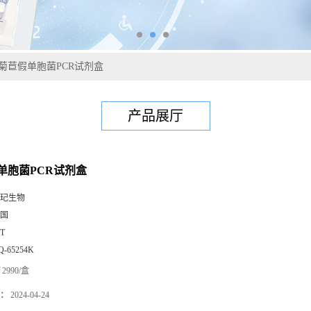
菊苣假单胞菌PCR试剂盒
产品展厅
单胞菌PCR试剂盒
玘生物
国
0T
Q-65254K
2990/盒
：
2024-04-24