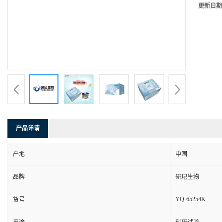
更新日期
产品详请
产地
中国
品牌
研玘生物
YQ-65254K
货号