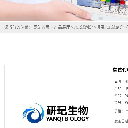
您当前的位置：
网站首页
>
产品展厅
>
PCR试剂盒
>
通用PCR试剂盒
>
菊苣假
品牌：
研
产地：
中
型号：
5
货号：
Y
价格：
￥
发布日期