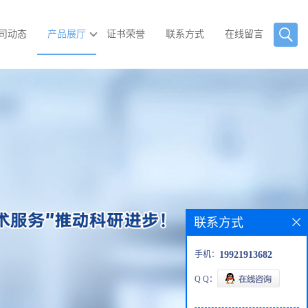
司动态
产品展厅
证书荣誉
联系方式
在线留言
联系方式
手机：
19921913682
Q Q：