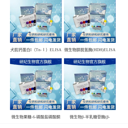
犬肌钙蛋白I（Tn-Ⅰ）ELISA
微生物肼脱氢酶(HDH)ELISA
试剂盒
试剂盒
微生物果糖-6-磷酸盐磷酸酮
微生物β-半乳糖苷酶(β-
酶(F6PPK)ELISA试剂盒
GAL)ELISA试剂盒