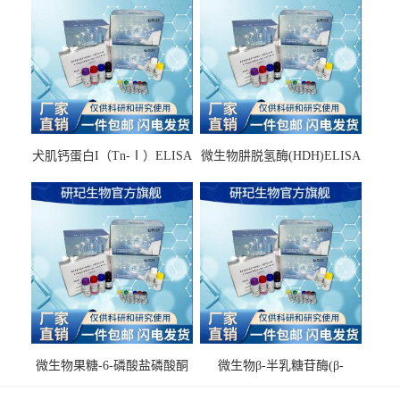
犬肌钙蛋白I（Tn-Ⅰ）ELISA
微生物肼脱氢酶(HDH)ELISA
试剂盒
试剂盒
微生物果糖-6-磷酸盐磷酸酮
微生物β-半乳糖苷酶(β-
酶(F6PPK)ELISA试剂盒
GAL)ELISA试剂盒