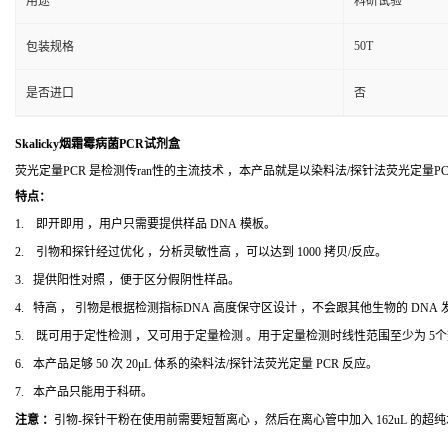
用途
科研试验
50T
包装规格
是否进口
否
Skalicky烟霜霉病菌PCR试剂盒
荧光定量PCR 是检测传ran性的主流技术 ，本产品就是以染料法/探针法荧光定量
特点：
1. 即开即用 ，用户只需要提供样品 DNA 模板。
2. 引物和探针经过优化 ，分析灵敏性高 ，可以达到 1000 拷贝/反应。
3. 提供阳性对照 ，便于区分假阴性样品。
4. 特高 ， 引物是根据检测指标DNA 高度保守区设计 ，不会跟其他生物的 DNA
5. 既可用于定性检测 ，又可用于定量检测 。用于定量检测时线性范围至少为 5
6. 本产品足够 50 次 20μL 体系的染料法/探针法荧光定量 PCR 反应。
7. 本产品只能用于科研。
注意 ：
引物-探针干粉在使用前需要短暂离心 ，然后在离心管中加入 162uL 的超