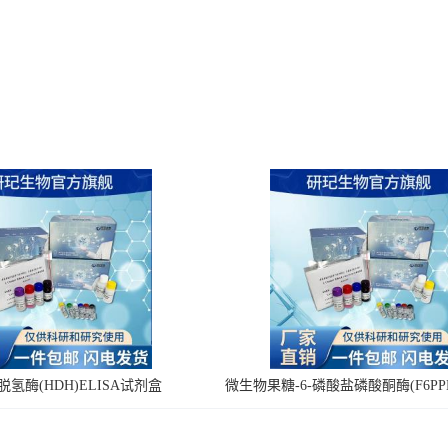
氢酶(HDH)ELISA试剂盒
微生物果糖-6-磷酸盐磷酸酮酶(F6PPK
剂盒