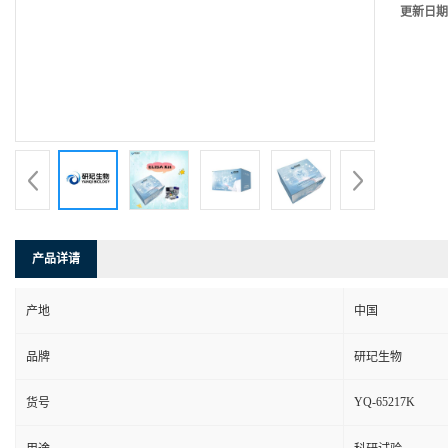
更新日期
产品详请
产地
中国
品牌
研玘生物
YQ-65217K
货号