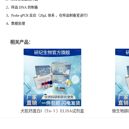
2、样品 DNA 的制备
3、Probe qPCR 反应（20μL 体系 ，在样品制备室进行）
4、数据处理
相关产品：
犬肌钙蛋白I（Tn-Ⅰ）ELISA试剂盒
微生物肼脱