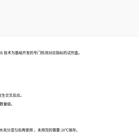
PCR 技术为基础开发的专门检测对应指标的试剂盒。
 发生交叉反应。
个数量级。
纯水充分混匀后再使用 ，未用完的需要-20℃保存。