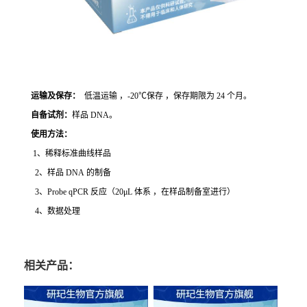
运输及保存：
低温运输 ，-20℃保存 ，保存期限为 24 个月。
自备试剂：
样品 DNA。
使用方法
：
1、稀释标准曲线样品
2、样品 DNA 的制备
3、Probe qPCR 反应（20μL 体系 ，在样品制备室进行）
4、数据处理
相关产品：