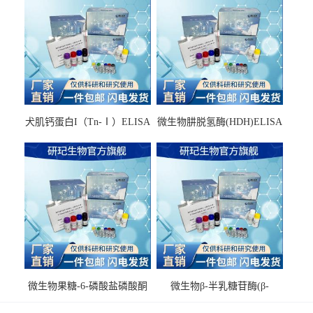
犬肌钙蛋白I（Tn-Ⅰ）ELISA
微生物肼脱氢酶(HDH)ELISA
试剂盒
试剂盒
微生物果糖-6-磷酸盐磷酸酮
微生物β-半乳糖苷酶(β-
酶(F6PPK)ELISA试剂盒
GAL)ELISA试剂盒