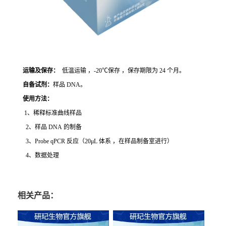
运输及保存：
低温运输 ，-20℃保存 ，保存期限为 24 个月。
自备试剂：
样品 DNA。
使用方法
：
1、稀释标准曲线样品
2、样品 DNA 的制备
3、Probe qPCR 反应（20μL 体系 ，在样品制备室进行）
4、数据处理
相关产品：