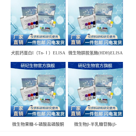
犬肌钙蛋白I（Tn-Ⅰ）ELISA
微生物肼脱氢酶(HDH)ELISA
试剂盒
试剂盒
微生物果糖-6-磷酸盐磷酸酮
微生物β-半乳糖苷酶(β-
酶(F6PPK)ELISA试剂盒
GAL)ELISA试剂盒