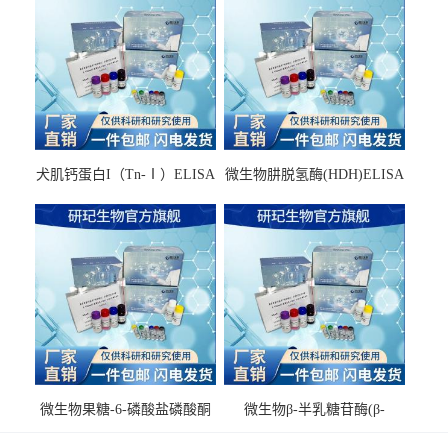
犬肌钙蛋白I（Tn-Ⅰ）ELISA
微生物肼脱氢酶(HDH)ELISA
试剂盒
试剂盒
微生物果糖-6-磷酸盐磷酸酮
微生物β-半乳糖苷酶(β-
酶(F6PPK)ELISA试剂盒
GAL)ELISA试剂盒