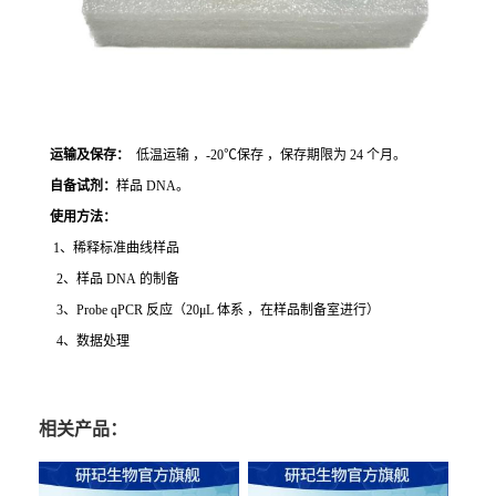
运输及保存：
低温运输 ，-20℃保存 ，保存期限为 24 个月。
自备试剂：
样品 DNA。
使用方法
：
1、稀释标准曲线样品
2、样品 DNA 的制备
3、Probe qPCR 反应（20μL 体系 ，在样品制备室进行）
4、数据处理
相关产品：