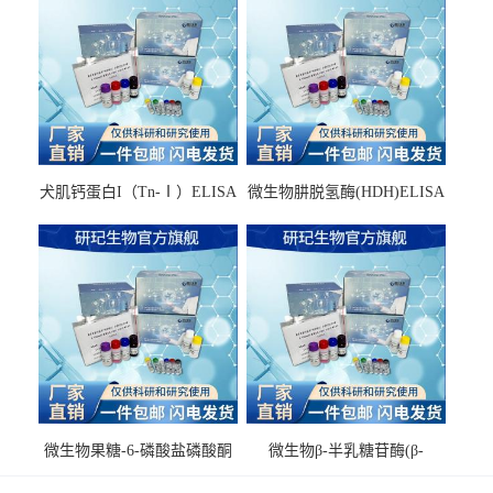
犬肌钙蛋白I（Tn-Ⅰ）ELISA
微生物肼脱氢酶(HDH)ELISA
试剂盒
试剂盒
微生物果糖-6-磷酸盐磷酸酮
微生物β-半乳糖苷酶(β-
酶(F6PPK)ELISA试剂盒
GAL)ELISA试剂盒