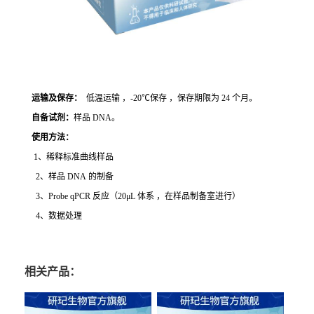
运输及保存：
低温运输 ，-20℃保存 ，保存期限为 24 个月。
自备试剂：
样品 DNA。
使用方法
：
1、稀释标准曲线样品
2、样品 DNA 的制备
3、Probe qPCR 反应（20μL 体系 ，在样品制备室进行）
4、数据处理
相关产品：