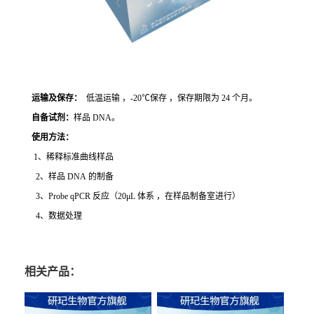
运输及保存：
低温运输 ，-20℃保存 ，保存期限为 24 个月。
自备试剂：
样品 DNA。
使用方法
：
1、稀释标准曲线样品
2、样品 DNA 的制备
3、Probe qPCR 反应（20μL 体系 ，在样品制备室进行）
4、数据处理
相关产品：