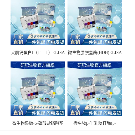
犬肌钙蛋白I（Tn-Ⅰ）ELISA
微生物肼脱氢酶(HDH)ELISA
试剂盒
试剂盒
微生物果糖-6-磷酸盐磷酸酮
微生物β-半乳糖苷酶(β-
酶(F6PPK)ELISA试剂盒
GAL)ELISA试剂盒