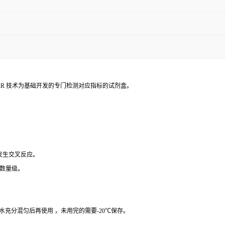
PCR 技术为基础开发的专门检测对应指标的试剂盒。
 发生交叉反应。
个数量级。
纯水充分混匀后再使用 ，未用完的需要-20℃保存。