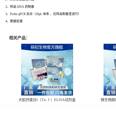
2、样品 DNA 的制备
3、Probe qPCR 反应（20μL 体系 ，在样品制备室进行）
4、数据处理
相关产品：
犬肌钙蛋白I（Tn-Ⅰ）ELISA试剂盒
微生物肼脱