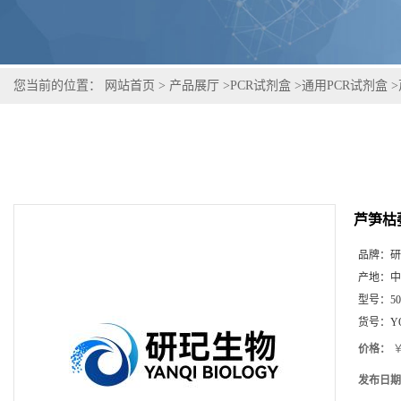
您当前的位置：
网站首页
>
产品展厅
>
PCR试剂盒
>
通用PCR试剂盒
>
芦笋枯
品牌：
研
产地：
中
型号：
5
货号：
Y
价格：
￥
发布日期