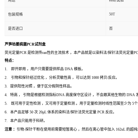
用途
科研试验
50T
包装规格
是否进口
否
芦笋枯萎病菌PCR试剂盒
荧光定量PCR 是检测传ran性的主流技术 ，本产品就是以染料法/探针法荧光定量
特点：
1. 即开即用 ，用户只需要提供样品 DNA 模板。
2. 引物和探针经过优化 ，分析灵敏性高 ，可以达到 1000 拷贝/反应。
3. 提供阳性对照 ，便于区分假阴性样品。
4. 特高 ， 引物是根据检测指标DNA 高度保守区设计 ，不会跟其他生物的 DNA
5. 既可用于定性检测 ，又可用于定量检测 。用于定量检测时线性范围至少为 5
6. 本产品足够 50 次 20μL 体系的染料法/探针法荧光定量 PCR 反应。
7. 本产品只能用于科研。
注意 ：
引物-探针干粉在使用前需要短暂离心 ，然后在离心管中加入 162uL 的超