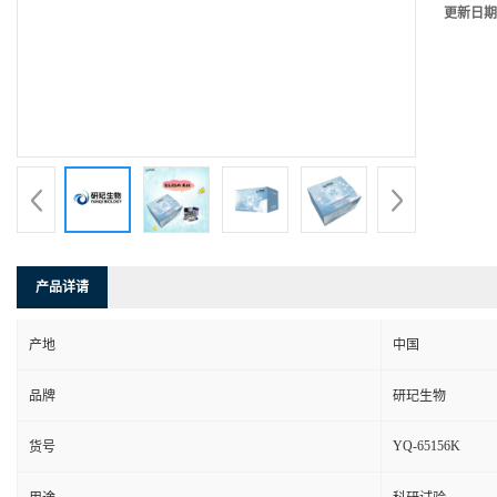
更新日期
产品详请
产地
中国
品牌
研玘生物
YQ-65156K
货号