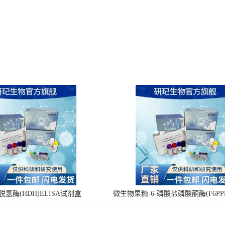
氢酶(HDH)ELISA试剂盒
微生物果糖-6-磷酸盐磷酸酮酶(F6PPK
剂盒