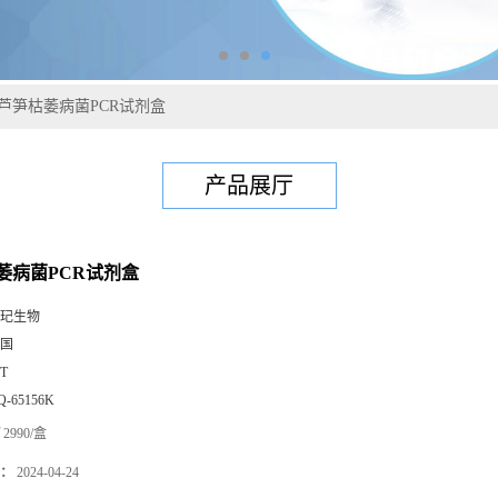
芦笋枯萎病菌PCR试剂盒
产品展厅
萎病菌PCR试剂盒
玘生物
国
0T
Q-65156K
2990/盒
：
2024-04-24