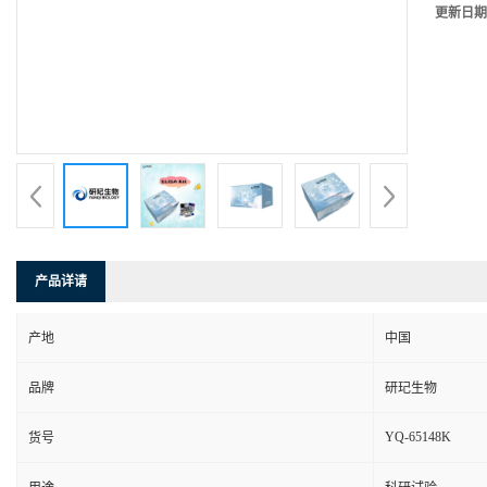
更新日期
产品详请
产地
中国
品牌
研玘生物
YQ-65148K
货号