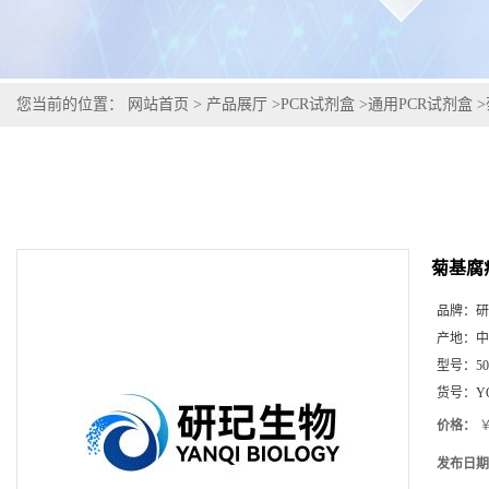
您当前的位置：
网站首页
>
产品展厅
>
PCR试剂盒
>
通用PCR试剂盒
>
菊基腐
品牌：
研
产地：
中
型号：
5
货号：
Y
价格：
￥
发布日期