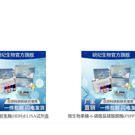
氢酶(HDH)ELISA试剂盒
微生物果糖-6-磷酸盐磷酸酮酶(F6PPK
剂盒