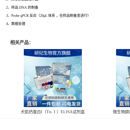
2、样品 DNA 的制备
3、Probe qPCR 反应（20μL 体系 ，在样品制备室进行）
4、数据处理
相关产品：
犬肌钙蛋白I（Tn-Ⅰ）ELISA试剂盒
微生物肼脱