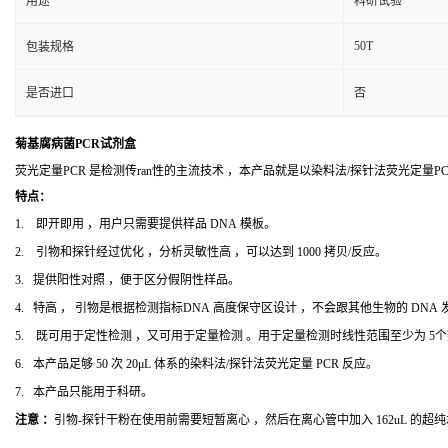
用途
科研试验
50T
包装规格
是否进口
否
菊基腐病菌PCR试剂盒
荧光定量PCR 是检测传ran性的主流技术 ，本产品就是以染料法/探针法荧光定量
特点：
1. 即开即用 ，用户只需要提供样品 DNA 模板。
2. 引物和探针经过优化 ，分析灵敏性高 ，可以达到 1000 拷贝/反应。
3. 提供阳性对照 ，便于区分假阴性样品。
4. 特高 ， 引物是根据检测指标DNA 高度保守区设计 ，不会跟其他生物的 DNA
5. 既可用于定性检测 ，又可用于定量检测 。用于定量检测时线性范围至少为 5
6. 本产品足够 50 次 20μL 体系的染料法/探针法荧光定量 PCR 反应。
7. 本产品只能用于科研。
注意 ：
引物-探针干粉在使用前需要短暂离心 ，然后在离心管中加入 162uL 的超