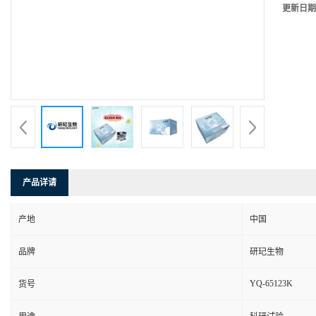
更新日期
产品详请
产地
中国
品牌
研玘生物
YQ-65123K
货号