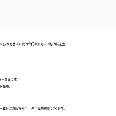
PCR 技术为基础开发的专门检测对应指标的试剂盒。
 发生交叉反应。
个数量级。
纯水充分混匀后再使用 ，未用完的需要-20℃保存。