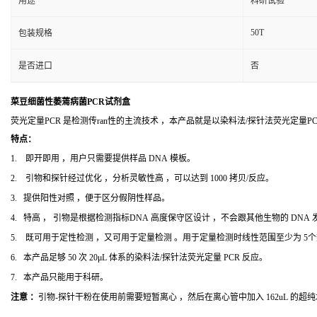
用途
科研试验
50T
包装规格
是否进口
否
菜豆细菌性萎蔫病菌PCR试剂盒
荧光定量PCR 是检测传ran性的主流技术 ，本产品就是以染料法/探针法荧光定量
特点：
1. 即开即用 ，用户只需要提供样品 DNA 模板。
2. 引物和探针经过优化 ，分析灵敏性高 ，可以达到 1000 拷贝/反应。
3. 提供阳性对照 ，便于区分假阴性样品。
4. 特高 ， 引物是根据检测指标DNA 高度保守区设计 ，不会跟其他生物的 DNA
5. 既可用于定性检测 ，又可用于定量检测 。用于定量检测时线性范围至少为 5
6. 本产品足够 50 次 20μL 体系的染料法/探针法荧光定量 PCR 反应。
7. 本产品只能用于科研。
注意 ：
引物-探针干粉在使用前需要短暂离心 ，然后在离心管中加入 162uL 的超