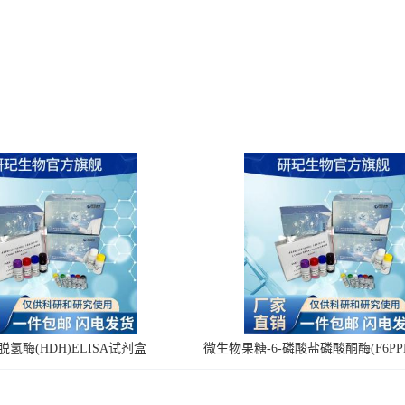
氢酶(HDH)ELISA试剂盒
微生物果糖-6-磷酸盐磷酸酮酶(F6PPK
剂盒