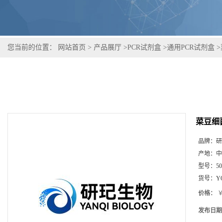
您当前的位置：
网站首页
>
产品展厅
>
PCR试剂盒
>
通用PCR试剂盒
>
菜豆细
品牌：
研
产地：
中
型号：
5
货号：
Y
价格：
￥
发布日期