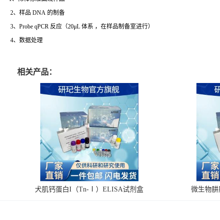
2、样品 DNA 的制备
3、Probe qPCR 反应（20μL 体系 ，在样品制备室进行）
4、数据处理
相关产品：
犬肌钙蛋白I（Tn-Ⅰ）ELISA试剂盒
微生物肼脱