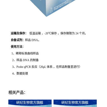
运输及保存：
低温运输 ，-20℃保存 ，保存期限为 24 个月。
自备试剂：
样品 DNA。
使用方法
：
1、稀释标准曲线样品
2、样品 DNA 的制备
3、Probe qPCR 反应（20μL 体系 ，在样品制备室进行）
4、数据处理
相关产品：