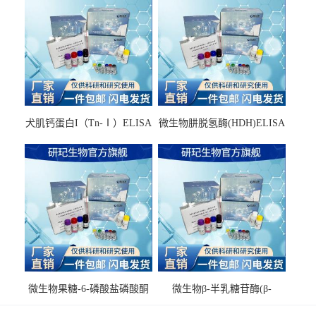
犬肌钙蛋白I（Tn-Ⅰ）ELISA
微生物肼脱氢酶(HDH)ELISA
试剂盒
试剂盒
微生物果糖-6-磷酸盐磷酸酮
微生物β-半乳糖苷酶(β-
酶(F6PPK)ELISA试剂盒
GAL)ELISA试剂盒