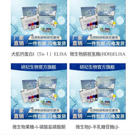
犬肌钙蛋白I（Tn-Ⅰ）ELISA
微生物肼脱氢酶(HDH)ELISA
试剂盒
试剂盒
微生物果糖-6-磷酸盐磷酸酮
微生物β-半乳糖苷酶(β-
酶(F6PPK)ELISA试剂盒
GAL)ELISA试剂盒