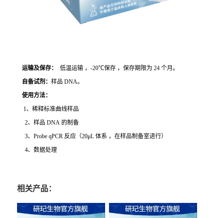
运输及保存：
低温运输 ，-20℃保存 ，保存期限为 24 个月。
自备试剂：
样品 DNA。
使用方法
：
1、稀释标准曲线样品
2、样品 DNA 的制备
3、Probe qPCR 反应（20μL 体系 ，在样品制备室进行）
4、数据处理
相关产品：