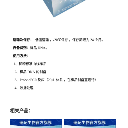
运输及保存：
低温运输 ，-20℃保存 ，保存期限为 24 个月。
自备试剂：
样品 DNA。
使用方法
：
1、稀释标准曲线样品
2、样品 DNA 的制备
3、Probe qPCR 反应（20μL 体系 ，在样品制备室进行）
4、数据处理
相关产品：