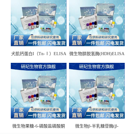
犬肌钙蛋白I（Tn-Ⅰ）ELISA
微生物肼脱氢酶(HDH)ELISA
试剂盒
试剂盒
微生物果糖-6-磷酸盐磷酸酮
微生物β-半乳糖苷酶(β-
酶(F6PPK)ELISA试剂盒
GAL)ELISA试剂盒