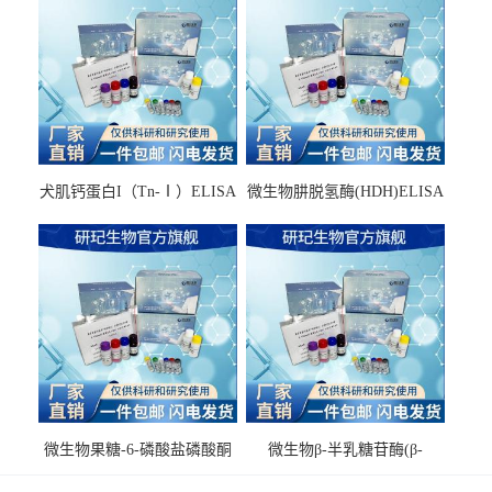
犬肌钙蛋白I（Tn-Ⅰ）ELISA
微生物肼脱氢酶(HDH)ELISA
试剂盒
试剂盒
微生物果糖-6-磷酸盐磷酸酮
微生物β-半乳糖苷酶(β-
酶(F6PPK)ELISA试剂盒
GAL)ELISA试剂盒