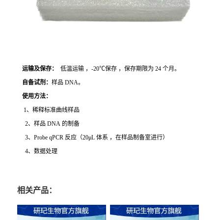
运输及保存：
低温运输 ，-20℃保存 ，保存期限为 24 个月。
自备试剂：
样品 DNA。
使用方法
：
1、稀释标准曲线样品
2、样品 DNA 的制备
3、Probe qPCR 反应（20μL 体系 ，在样品制备室进行）
4、数据处理
相关产品：