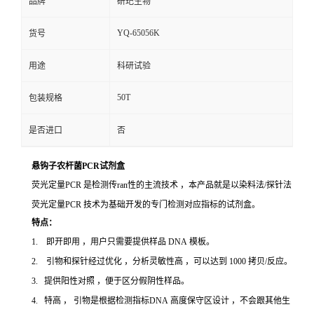
品牌
研玘生物
YQ-65056K
货号
用途
科研试验
50T
包装规格
是否进口
否
悬钩子农杆菌PCR试剂盒
荧光定量PCR 是检测传ran性的主流技术 ，本产品就是以染料法/探针法
荧光定量PCR 技术为基础开发的专门检测对应指标的试剂盒。
特点：
1. 即开即用 ，用户只需要提供样品 DNA 模板。
2. 引物和探针经过优化 ，分析灵敏性高 ，可以达到 1000 拷贝/反应。
3. 提供阳性对照 ，便于区分假阴性样品。
4. 特高 ， 引物是根据检测指标DNA 高度保守区设计 ，不会跟其他生