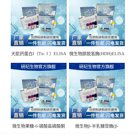
犬肌钙蛋白I（Tn-Ⅰ）ELISA
微生物肼脱氢酶(HDH)ELISA
试剂盒
试剂盒
微生物果糖-6-磷酸盐磷酸酮
微生物β-半乳糖苷酶(β-
酶(F6PPK)ELISA试剂盒
GAL)ELISA试剂盒