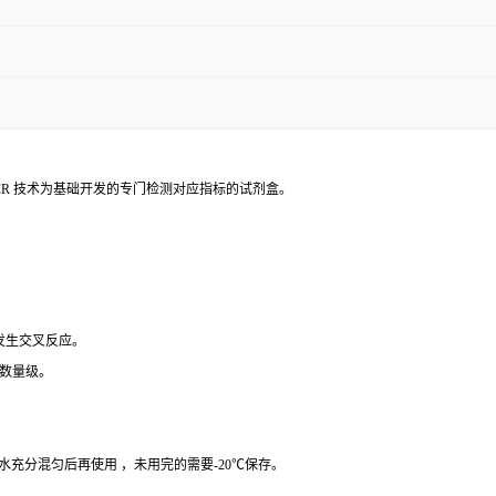
PCR 技术为基础开发的专门检测对应指标的试剂盒。
 发生交叉反应。
个数量级。
纯水充分混匀后再使用 ，未用完的需要-20℃保存。