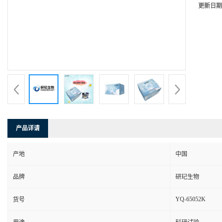
更新日期
产品详请
产地
中国
品牌
研玘生物
YQ-65052K
货号