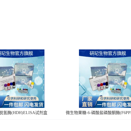
氢酶(HDH)ELISA试剂盒
微生物果糖-6-磷酸盐磷酸酮酶(F6PPK
剂盒