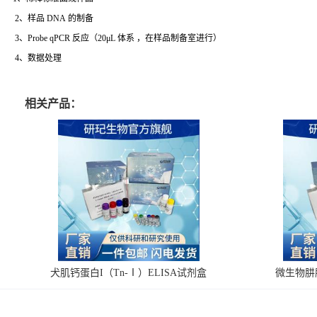
2、样品 DNA 的制备
3、Probe qPCR 反应（20μL 体系 ，在样品制备室进行）
4、数据处理
相关产品：
犬肌钙蛋白I（Tn-Ⅰ）ELISA试剂盒
微生物肼脱