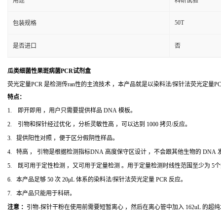
用途
科研试验
50T
包装规格
是否进口
否
瓜类细菌性果斑病菌PCR试剂盒
荧光定量PCR 是检测传ran性的主流技术 ，本产品就是以染料法/探针法荧光定量
特点：
1. 即开即用 ，用户只需要提供样品 DNA 模板。
2. 引物和探针经过优化 ，分析灵敏性高 ，可以达到 1000 拷贝/反应。
3. 提供阳性对照 ，便于区分假阴性样品。
4. 特高 ， 引物是根据检测指标DNA 高度保守区设计 ，不会跟其他生物的 DNA
5. 既可用于定性检测 ，又可用于定量检测 。用于定量检测时线性范围至少为 5
6. 本产品足够 50 次 20μL 体系的染料法/探针法荧光定量 PCR 反应。
7. 本产品只能用于科研。
注意 ：
引物-探针干粉在使用前需要短暂离心 ，然后在离心管中加入 162uL 的超