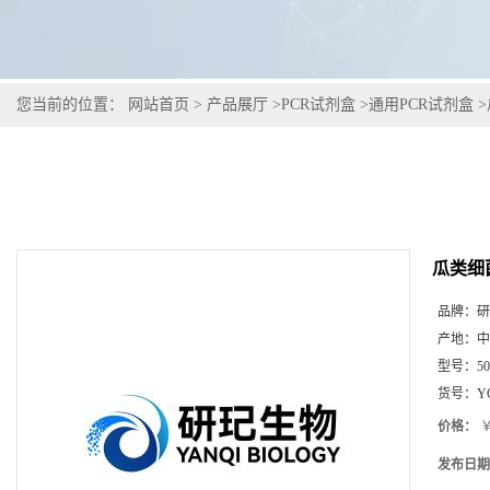
您当前的位置：
网站首页
>
产品展厅
>
PCR试剂盒
>
通用PCR试剂盒
>
瓜类细
品牌：
研
产地：
中
型号：
5
货号：
Y
价格：
￥
发布日期