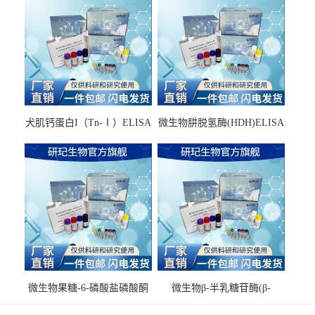
犬肌钙蛋白I（Tn-Ⅰ）ELISA
微生物肼脱氢酶(HDH)ELISA
试剂盒
试剂盒
微生物果糖-6-磷酸盐磷酸酮
微生物β-半乳糖苷酶(β-
酶(F6PPK)ELISA试剂盒
GAL)ELISA试剂盒