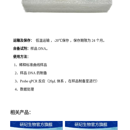
运输及保存：
低温运输 ，-20℃保存 ，保存期限为 24 个月。
自备试剂：
样品 DNA。
使用方法
：
1、稀释标准曲线样品
2、样品 DNA 的制备
3、Probe qPCR 反应（20μL 体系 ，在样品制备室进行）
4、数据处理
相关产品：