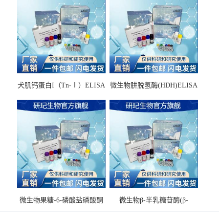
犬肌钙蛋白I（Tn-Ⅰ）ELISA
微生物肼脱氢酶(HDH)ELISA
试剂盒
试剂盒
微生物果糖-6-磷酸盐磷酸酮
微生物β-半乳糖苷酶(β-
酶(F6PPK)ELISA试剂盒
GAL)ELISA试剂盒