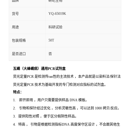
品牌
研玘生物
YQ-65019K
货号
用途
科研试验
50T
包装规格
是否进口
否
瓦螨（大蜂螨病）通用PCR试剂盒
荧光定量PCR 是检测传ran性的主流技术 ，本产品就是以染料法/探针法
荧光定量PCR 技术为基础开发的专门检测对应指标的试剂盒。
特点：
1. 即开即用 ，用户只需要提供样品 DNA 模板。
2. 引物和探针经过优化 ，分析灵敏性高 ，可以达到 1000 拷贝/反应。
3. 提供阳性对照 ，便于区分假阴性样品。
4. 特高 ， 引物是根据检测指标DNA 高度保守区设计 ，不会跟其他生