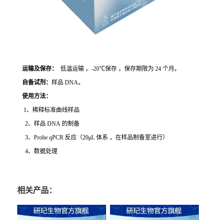
运输及保存：
低温运输 ，-20℃保存 ，保存期限为 24 个月。
自备试剂：
样品 DNA。
使用方法
：
1、稀释标准曲线样品
2、样品 DNA 的制备
3、Probe qPCR 反应（20μL 体系 ，在样品制备室进行）
4、数据处理
相关产品：