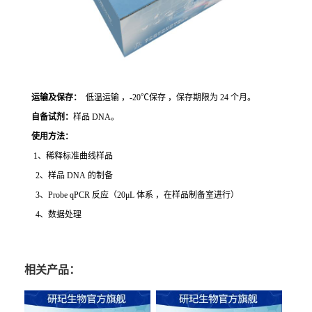
运输及保存：
低温运输 ，-20℃保存 ，保存期限为 24 个月。
自备试剂：
样品 DNA。
使用方法
：
1、稀释标准曲线样品
2、样品 DNA 的制备
3、Probe qPCR 反应（20μL 体系 ，在样品制备室进行）
4、数据处理
相关产品：