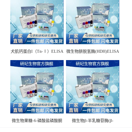
犬肌钙蛋白I（Tn-Ⅰ）ELISA
微生物肼脱氢酶(HDH)ELISA
试剂盒
试剂盒
微生物果糖-6-磷酸盐磷酸酮
微生物β-半乳糖苷酶(β-
酶(F6PPK)ELISA试剂盒
GAL)ELISA试剂盒