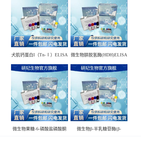
犬肌钙蛋白I（Tn-Ⅰ）ELISA
微生物肼脱氢酶(HDH)ELISA
试剂盒
试剂盒
微生物果糖-6-磷酸盐磷酸酮
微生物β-半乳糖苷酶(β-
酶(F6PPK)ELISA试剂盒
GAL)ELISA试剂盒