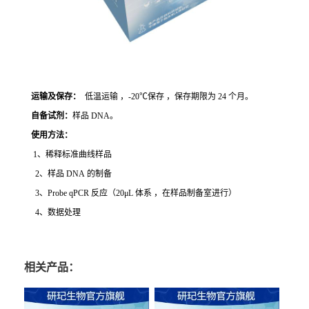
运输及保存：
低温运输 ，-20℃保存 ，保存期限为 24 个月。
自备试剂：
样品 DNA。
使用方法
：
1、稀释标准曲线样品
2、样品 DNA 的制备
3、Probe qPCR 反应（20μL 体系 ，在样品制备室进行）
4、数据处理
相关产品：