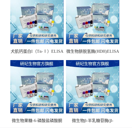
犬肌钙蛋白I（Tn-Ⅰ）ELISA
微生物肼脱氢酶(HDH)ELISA
试剂盒
试剂盒
微生物果糖-6-磷酸盐磷酸酮
微生物β-半乳糖苷酶(β-
酶(F6PPK)ELISA试剂盒
GAL)ELISA试剂盒