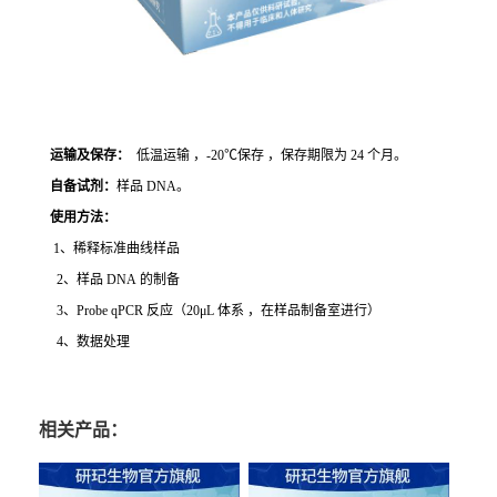
运输及保存：
低温运输 ，-20℃保存 ，保存期限为 24 个月。
自备试剂：
样品 DNA。
使用方法
：
1、稀释标准曲线样品
2、样品 DNA 的制备
3、Probe qPCR 反应（20μL 体系 ，在样品制备室进行）
4、数据处理
相关产品：