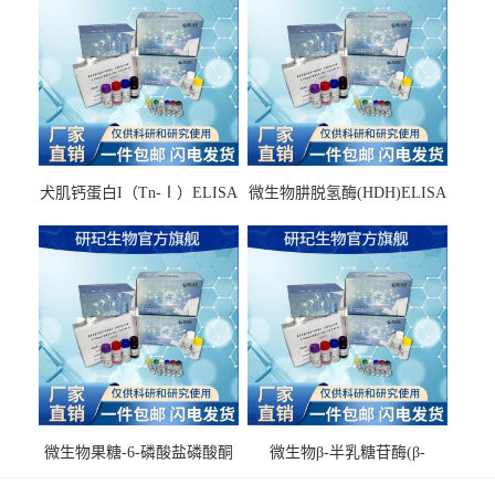
犬肌钙蛋白I（Tn-Ⅰ）ELISA
微生物肼脱氢酶(HDH)ELISA
试剂盒
试剂盒
微生物果糖-6-磷酸盐磷酸酮
微生物β-半乳糖苷酶(β-
酶(F6PPK)ELISA试剂盒
GAL)ELISA试剂盒