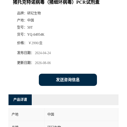
猪托克特诺病毒（猪细环病毒）PCR试剂盒
品牌：
研玘生物
产地：
中国
型号：
50T
货号：
YQ-64954K
价格：
￥2990/盒
发布日期：
2024-04-24
更新日期：
2026-08-06
发送咨询信息
产品详请
产地
中国