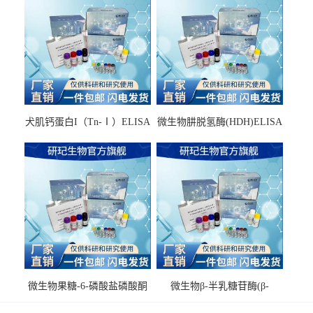
犬肌钙蛋白I（Tn-Ⅰ）ELISA
微生物肼脱氢酶(HDH)ELISA
试剂盒
试剂盒
微生物果糖-6-磷酸盐磷酸酮
微生物β-半乳糖苷酶(β-
酶(F6PPK)ELISA试剂盒
GAL)ELISA试剂盒