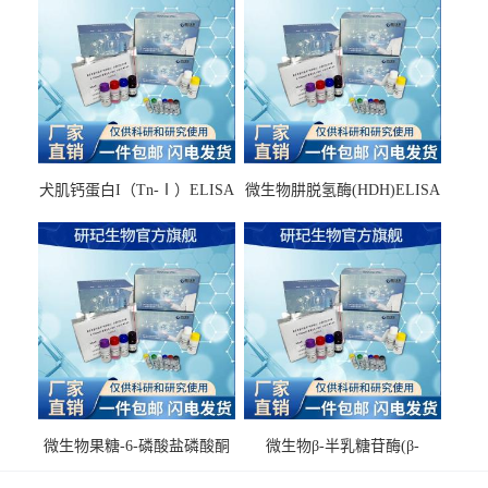
犬肌钙蛋白I（Tn-Ⅰ）ELISA
微生物肼脱氢酶(HDH)ELISA
试剂盒
试剂盒
微生物果糖-6-磷酸盐磷酸酮
微生物β-半乳糖苷酶(β-
酶(F6PPK)ELISA试剂盒
GAL)ELISA试剂盒