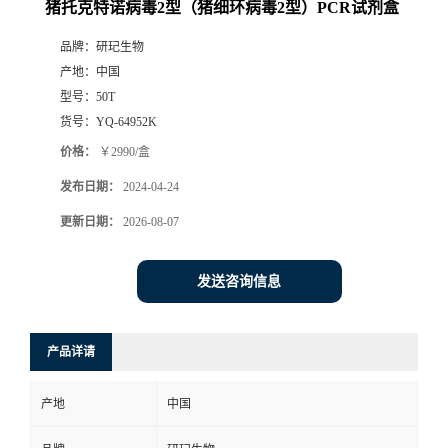
猪托克特诺病毒2型（猪细环病毒2型）PCR试剂盒
品牌：
研玘生物
产地：
中国
型号：
50T
货号：
YQ-64952K
价格：
￥2990/盒
发布日期：
2024-04-24
更新日期：
2026-08-07
发送咨询信息
产品详请
产地
中国