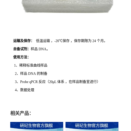
运输及保存：
低温运输 ，-20℃保存 ，保存期限为 24 个月。
自备试剂：
样品 DNA。
使用方法
：
1、稀释标准曲线样品
2、样品 DNA 的制备
3、Probe qPCR 反应（20μL 体系 ，在样品制备室进行）
4、数据处理
相关产品：