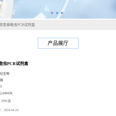
突变泰勒虫PCR试剂盒
产品展厅
勒虫PCR试剂盒
玘生物
国
0T
Q-64945K
2990/盒
：
2024-04-24