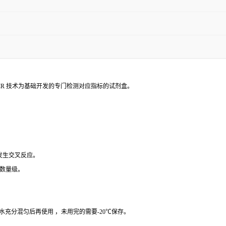
PCR 技术为基础开发的专门检测对应指标的试剂盒。
 发生交叉反应。
个数量级。
纯水充分混匀后再使用 ，未用完的需要-20℃保存。