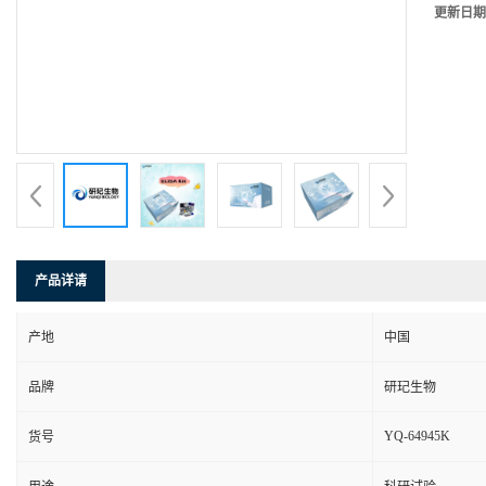
更新日期
产品详请
产地
中国
品牌
研玘生物
YQ-64945K
货号