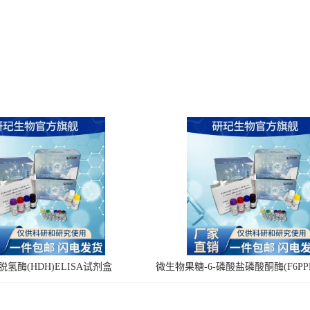
氢酶(HDH)ELISA试剂盒
微生物果糖-6-磷酸盐磷酸酮酶(F6PPK
剂盒