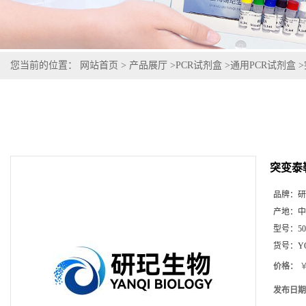
您当前的位置：
网站首页
>
产品展厅
>
PCR试剂盒
>
通用PCR试剂盒
>
突变泰
品牌：
研
产地：
中
型号：
5
货号：
Y
价格：
￥
发布日期