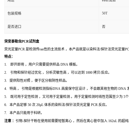
用途
科研试验
50T
包装规格
是否进口
否
突变泰勒虫PCR试剂盒
荧光定量PCR 是检测传ran性的主流技术 ，本产品就是以染料法/探针法荧光定量
特点：
1. 即开即用 ，用户只需要提供样品 DNA 模板。
2. 引物和探针经过优化 ，分析灵敏性高 ，可以达到 1000 拷贝/反应。
3. 提供阳性对照 ，便于区分假阴性样品。
4. 特高 ， 引物是根据检测指标DNA 高度保守区设计 ，不会跟其他生物的 DNA
5. 既可用于定性检测 ，又可用于定量检测 。用于定量检测时线性范围至少为 5
6. 本产品足够 50 次 20μL 体系的染料法/探针法荧光定量 PCR 反应。
7. 本产品只能用于科研。
注意 ：
引物-探针干粉在使用前需要短暂离心 ，然后在离心管中加入 162uL 的超