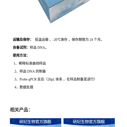
运输及保存：
低温运输 ，-20℃保存 ，保存期限为 24 个月。
自备试剂：
样品 DNA。
使用方法
：
1、稀释标准曲线样品
2、样品 DNA 的制备
3、Probe qPCR 反应（20μL 体系 ，在样品制备室进行）
4、数据处理
相关产品：