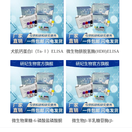
犬肌钙蛋白I（Tn-Ⅰ）ELISA
微生物肼脱氢酶(HDH)ELISA
试剂盒
试剂盒
微生物果糖-6-磷酸盐磷酸酮
微生物β-半乳糖苷酶(β-
酶(F6PPK)ELISA试剂盒
GAL)ELISA试剂盒