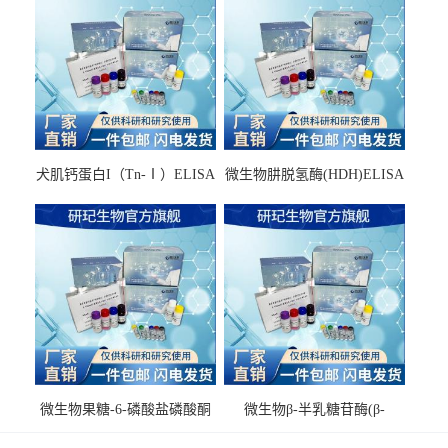
犬肌钙蛋白I（Tn-Ⅰ）ELISA
微生物肼脱氢酶(HDH)ELISA
试剂盒
试剂盒
微生物果糖-6-磷酸盐磷酸酮
微生物β-半乳糖苷酶(β-
酶(F6PPK)ELISA试剂盒
GAL)ELISA试剂盒