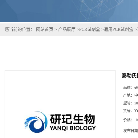
您当前的位置：
网站首页
>
产品展厅
>
PCR试剂盒
>
通用PCR试剂盒
>
泰勒氏
品牌：
研
产地：
中
型号：
5
货号：
Y
价格：
￥
发布日期