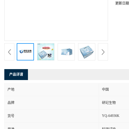
更新日期
产品详请
产地
中国
品牌
研玘生物
YQ-64936K
货号