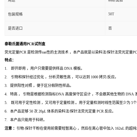
用途
科研试验
50T
包装规格
是否进口
否
泰勒氏菌通用PCR试剂盒
荧光定量PCR 是检测传ran性的主流技术 ，本产品就是以染料法/探针法荧光定量
特点：
1. 即开即用 ，用户只需要提供样品 DNA 模板。
2. 引物和探针经过优化 ，分析灵敏性高 ，可以达到 1000 拷贝/反应。
3. 提供阳性对照 ，便于区分假阴性样品。
4. 特高 ， 引物是根据检测指标DNA 高度保守区设计 ，不会跟其他生物的 DNA
5. 既可用于定性检测 ，又可用于定量检测 。用于定量检测时线性范围至少为 5
6. 本产品足够 50 次 20μL 体系的染料法/探针法荧光定量 PCR 反应。
7. 本产品只能用于科研。
注意 ：
引物-探针干粉在使用前需要短暂离心 ，然后在离心管中加入 162uL 的超