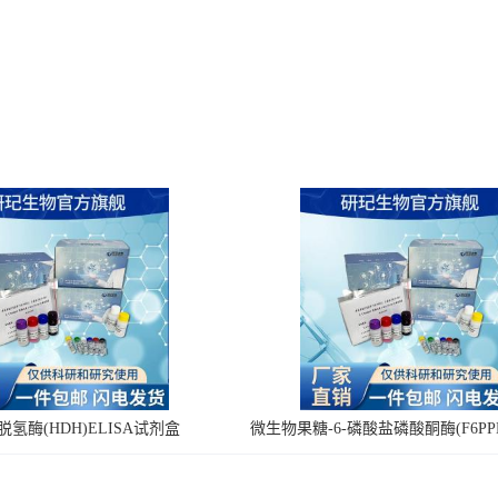
氢酶(HDH)ELISA试剂盒
微生物果糖-6-磷酸盐磷酸酮酶(F6PPK
剂盒