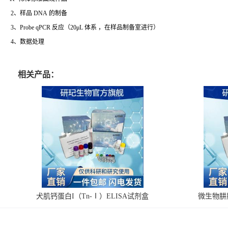
2、样品 DNA 的制备
3、Probe qPCR 反应（20μL 体系 ，在样品制备室进行）
4、数据处理
相关产品：
犬肌钙蛋白I（Tn-Ⅰ）ELISA试剂盒
微生物肼脱