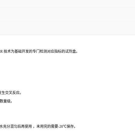
PCR 技术为基础开发的专门检测对应指标的试剂盒。
 发生交叉反应。
个数量级。
纯水充分混匀后再使用 ，未用完的需要-20℃保存。