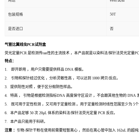
用途
科研试验
50T
包装规格
是否进口
否
气管比翼线虫PCR试剂盒
荧光定量PCR 是检测传ran性的主流技术 ，本产品就是以染料法/探针法荧光定量
特点：
1. 即开即用 ，用户只需要提供样品 DNA 模板。
2. 引物和探针经过优化 ，分析灵敏性高 ，可以达到 1000 拷贝/反应。
3. 提供阳性对照 ，便于区分假阴性样品。
4. 特高 ， 引物是根据检测指标DNA 高度保守区设计 ，不会跟其他生物的 DNA
5. 既可用于定性检测 ，又可用于定量检测 。用于定量检测时线性范围至少为 5
6. 本产品足够 50 次 20μL 体系的染料法/探针法荧光定量 PCR 反应。
7. 本产品只能用于科研。
注意 ：
引物-探针干粉在使用前需要短暂离心 ，然后在离心管中加入 162uL 的超