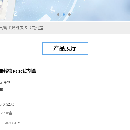
气管比翼线虫PCR试剂盒
产品展厅
翼线虫PCR试剂盒
玘生物
国
0T
Q-64928K
2990/盒
：
2024-04-24