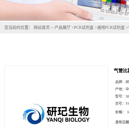
您当前的位置：
网站首页
>
产品展厅
>
PCR试剂盒
>
通用PCR试剂盒
>
气管比
品牌：
研
产地：
中
型号：
5
货号：
Y
价格：
￥
发布日期