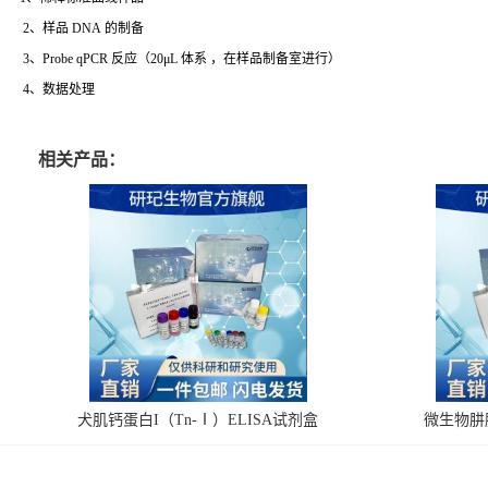
2、样品 DNA 的制备
3、Probe qPCR 反应（20μL 体系 ，在样品制备室进行）
4、数据处理
相关产品：
犬肌钙蛋白I（Tn-Ⅰ）ELISA试剂盒
微生物肼脱