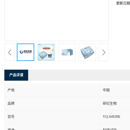
更新日期
产品详请
产地
中国
品牌
研玘生物
YQ-64928K
货号