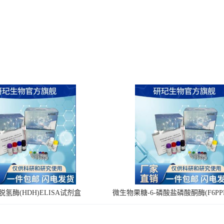
氢酶(HDH)ELISA试剂盒
微生物果糖-6-磷酸盐磷酸酮酶(F6PPK
剂盒