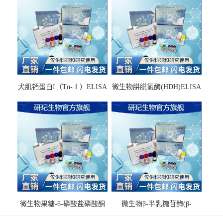
犬肌钙蛋白I（Tn-Ⅰ）ELISA
微生物肼脱氢酶(HDH)ELISA
试剂盒
试剂盒
微生物果糖-6-磷酸盐磷酸酮
微生物β-半乳糖苷酶(β-
酶(F6PPK)ELISA试剂盒
GAL)ELISA试剂盒