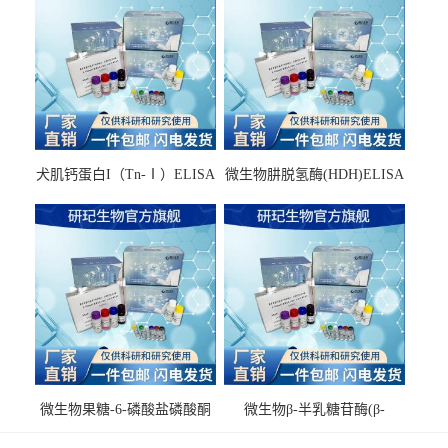
犬肌钙蛋白I（Tn-Ⅰ）ELISA
微生物肼脱氢酶(HDH)ELISA
试剂盒
试剂盒
微生物果糖-6-磷酸盐磷酸酮
微生物β-半乳糖苷酶(β-
酶(F6PPK)ELISA试剂盒
GAL)ELISA试剂盒