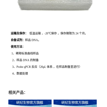
运输及保存：
低温运输 ，-20℃保存 ，保存期限为 24 个月。
自备试剂：
样品 DNA。
使用方法
：
1、稀释标准曲线样品
2、样品 DNA 的制备
3、Probe qPCR 反应（20μL 体系 ，在样品制备室进行）
4、数据处理
相关产品：