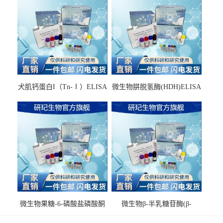
犬肌钙蛋白I（Tn-Ⅰ）ELISA
微生物肼脱氢酶(HDH)ELISA
试剂盒
试剂盒
微生物果糖-6-磷酸盐磷酸酮
微生物β-半乳糖苷酶(β-
酶(F6PPK)ELISA试剂盒
GAL)ELISA试剂盒