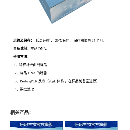
运输及保存：
低温运输 ，-20℃保存 ，保存期限为 24 个月。
自备试剂：
样品 DNA。
使用方法
：
1、稀释标准曲线样品
2、样品 DNA 的制备
3、Probe qPCR 反应（20μL 体系 ，在样品制备室进行）
4、数据处理
相关产品：