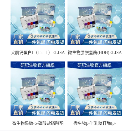
犬肌钙蛋白I（Tn-Ⅰ）ELISA
微生物肼脱氢酶(HDH)ELISA
试剂盒
试剂盒
微生物果糖-6-磷酸盐磷酸酮
微生物β-半乳糖苷酶(β-
酶(F6PPK)ELISA试剂盒
GAL)ELISA试剂盒