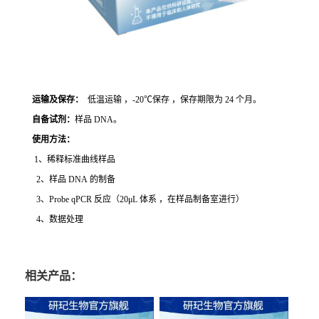
运输及保存：
低温运输 ，-20℃保存 ，保存期限为 24 个月。
自备试剂：
样品 DNA。
使用方法
：
1、稀释标准曲线样品
2、样品 DNA 的制备
3、Probe qPCR 反应（20μL 体系 ，在样品制备室进行）
4、数据处理
相关产品：