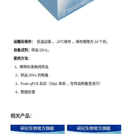
运输及保存：
低温运输 ，-20℃保存 ，保存期限为 24 个月。
自备试剂：
样品 DNA。
使用方法
：
1、稀释标准曲线样品
2、样品 DNA 的制备
3、Probe qPCR 反应（20μL 体系 ，在样品制备室进行）
4、数据处理
相关产品：