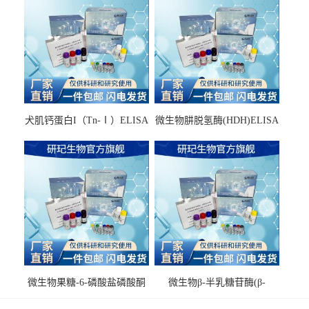
犬肌钙蛋白I（Tn-Ⅰ）ELISA
微生物肼脱氢酶(HDH)ELISA
试剂盒
试剂盒
微生物果糖-6-磷酸盐磷酸酮
微生物β-半乳糖苷酶(β-
酶(F6PPK)ELISA试剂盒
GAL)ELISA试剂盒