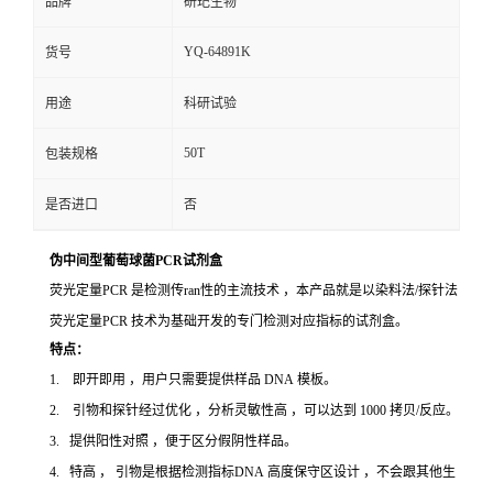
品牌
研玘生物
YQ-64891K
货号
用途
科研试验
50T
包装规格
是否进口
否
伪中间型葡萄球菌PCR试剂盒
荧光定量PCR 是检测传ran性的主流技术 ，本产品就是以染料法/探针法
荧光定量PCR 技术为基础开发的专门检测对应指标的试剂盒。
特点：
1. 即开即用 ，用户只需要提供样品 DNA 模板。
2. 引物和探针经过优化 ，分析灵敏性高 ，可以达到 1000 拷贝/反应。
3. 提供阳性对照 ，便于区分假阴性样品。
4. 特高 ， 引物是根据检测指标DNA 高度保守区设计 ，不会跟其他生