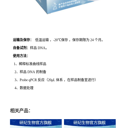
运输及保存：
低温运输 ，-20℃保存 ，保存期限为 24 个月。
自备试剂：
样品 DNA。
使用方法
：
1、稀释标准曲线样品
2、样品 DNA 的制备
3、Probe qPCR 反应（20μL 体系 ，在样品制备室进行）
4、数据处理
相关产品：