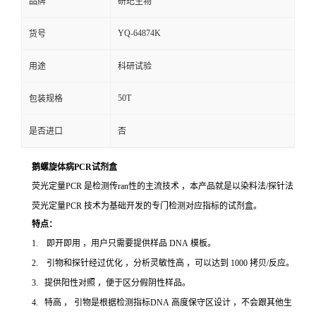
品牌
研玘生物
YQ-64874K
货号
用途
科研试验
50T
包装规格
是否进口
否
鹅螺旋体病PCR试剂盒
荧光定量PCR 是检测传ran性的主流技术 ，本产品就是以染料法/探针法
荧光定量PCR 技术为基础开发的专门检测对应指标的试剂盒。
特点：
1. 即开即用 ，用户只需要提供样品 DNA 模板。
2. 引物和探针经过优化 ，分析灵敏性高 ，可以达到 1000 拷贝/反应。
3. 提供阳性对照 ，便于区分假阴性样品。
4. 特高 ， 引物是根据检测指标DNA 高度保守区设计 ，不会跟其他生