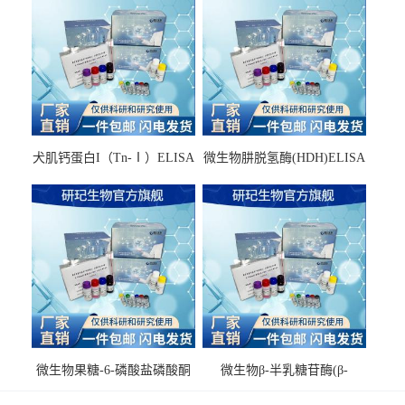
犬肌钙蛋白I（Tn-Ⅰ）ELISA
微生物肼脱氢酶(HDH)ELISA
试剂盒
试剂盒
微生物果糖-6-磷酸盐磷酸酮
微生物β-半乳糖苷酶(β-
酶(F6PPK)ELISA试剂盒
GAL)ELISA试剂盒