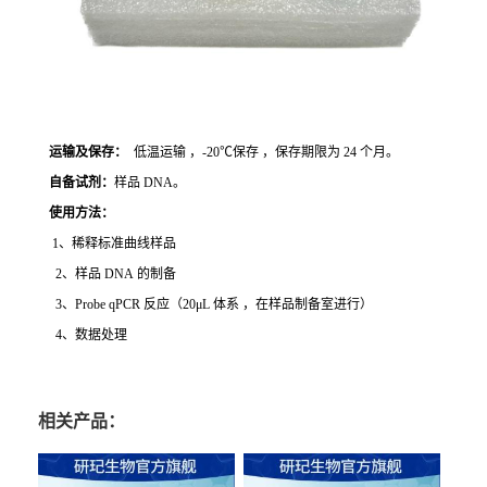
运输及保存：
低温运输 ，-20℃保存 ，保存期限为 24 个月。
自备试剂：
样品 DNA。
使用方法
：
1、稀释标准曲线样品
2、样品 DNA 的制备
3、Probe qPCR 反应（20μL 体系 ，在样品制备室进行）
4、数据处理
相关产品：