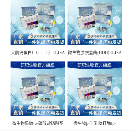
犬肌钙蛋白I（Tn-Ⅰ）ELISA
微生物肼脱氢酶(HDH)ELISA
试剂盒
试剂盒
微生物果糖-6-磷酸盐磷酸酮
微生物β-半乳糖苷酶(β-
酶(F6PPK)ELISA试剂盒
GAL)ELISA试剂盒