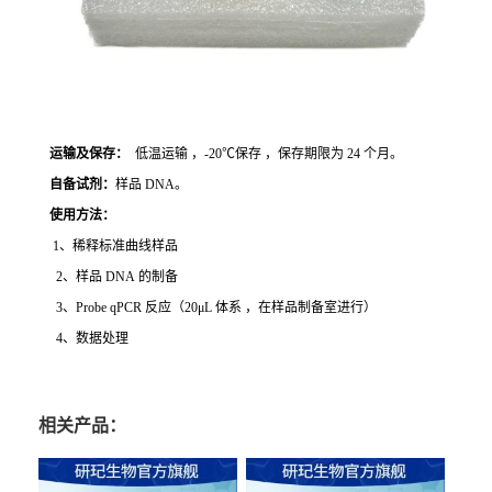
运输及保存：
低温运输 ，-20℃保存 ，保存期限为 24 个月。
自备试剂：
样品 DNA。
使用方法
：
1、稀释标准曲线样品
2、样品 DNA 的制备
3、Probe qPCR 反应（20μL 体系 ，在样品制备室进行）
4、数据处理
相关产品：