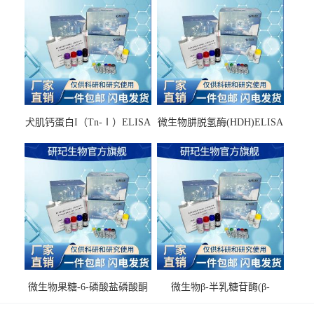
犬肌钙蛋白I（Tn-Ⅰ）ELISA
微生物肼脱氢酶(HDH)ELISA
试剂盒
试剂盒
微生物果糖-6-磷酸盐磷酸酮
微生物β-半乳糖苷酶(β-
酶(F6PPK)ELISA试剂盒
GAL)ELISA试剂盒