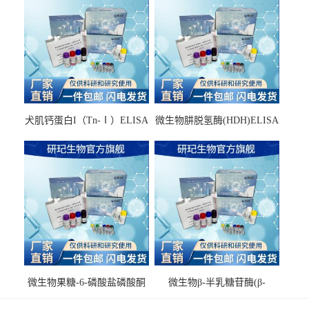
犬肌钙蛋白I（Tn-Ⅰ）ELISA
微生物肼脱氢酶(HDH)ELISA
试剂盒
试剂盒
微生物果糖-6-磷酸盐磷酸酮
微生物β-半乳糖苷酶(β-
酶(F6PPK)ELISA试剂盒
GAL)ELISA试剂盒