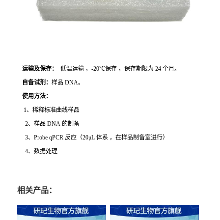
运输及保存：
低温运输 ，-20℃保存 ，保存期限为 24 个月。
自备试剂：
样品 DNA。
使用方法
：
1、稀释标准曲线样品
2、样品 DNA 的制备
3、Probe qPCR 反应（20μL 体系 ，在样品制备室进行）
4、数据处理
相关产品：