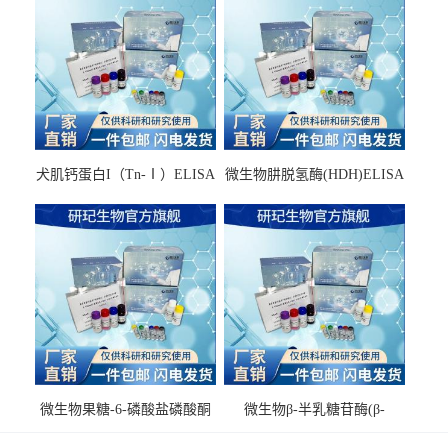
犬肌钙蛋白I（Tn-Ⅰ）ELISA
微生物肼脱氢酶(HDH)ELISA
试剂盒
试剂盒
微生物果糖-6-磷酸盐磷酸酮
微生物β-半乳糖苷酶(β-
酶(F6PPK)ELISA试剂盒
GAL)ELISA试剂盒