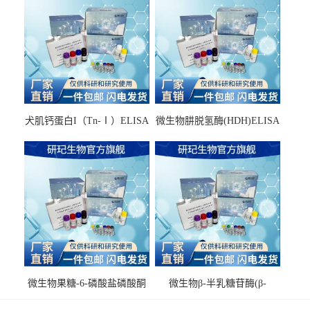
犬肌钙蛋白I（Tn-Ⅰ）ELISA
微生物肼脱氢酶(HDH)ELISA
试剂盒
试剂盒
微生物果糖-6-磷酸盐磷酸酮
微生物β-半乳糖苷酶(β-
酶(F6PPK)ELISA试剂盒
GAL)ELISA试剂盒