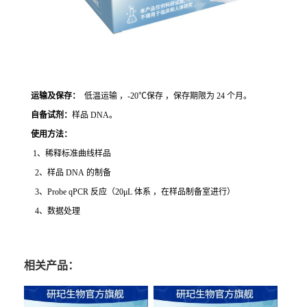
运输及保存：
低温运输 ，-20℃保存 ，保存期限为 24 个月。
自备试剂：
样品 DNA。
使用方法
：
1、稀释标准曲线样品
2、样品 DNA 的制备
3、Probe qPCR 反应（20μL 体系 ，在样品制备室进行）
4、数据处理
相关产品：