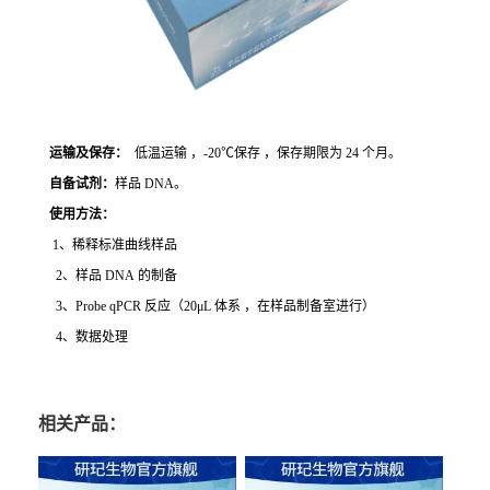
运输及保存：
低温运输 ，-20℃保存 ，保存期限为 24 个月。
自备试剂：
样品 DNA。
使用方法
：
1、稀释标准曲线样品
2、样品 DNA 的制备
3、Probe qPCR 反应（20μL 体系 ，在样品制备室进行）
4、数据处理
相关产品：