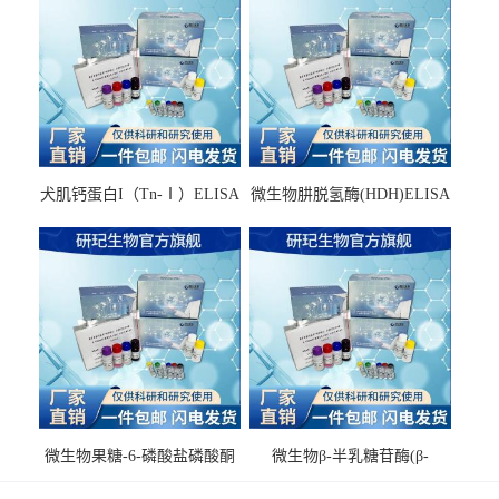
犬肌钙蛋白I（Tn-Ⅰ）ELISA
微生物肼脱氢酶(HDH)ELISA
试剂盒
试剂盒
微生物果糖-6-磷酸盐磷酸酮
微生物β-半乳糖苷酶(β-
酶(F6PPK)ELISA试剂盒
GAL)ELISA试剂盒