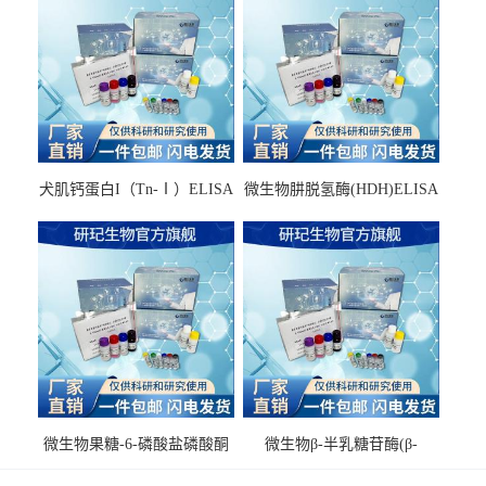
犬肌钙蛋白I（Tn-Ⅰ）ELISA
微生物肼脱氢酶(HDH)ELISA
试剂盒
试剂盒
微生物果糖-6-磷酸盐磷酸酮
微生物β-半乳糖苷酶(β-
酶(F6PPK)ELISA试剂盒
GAL)ELISA试剂盒