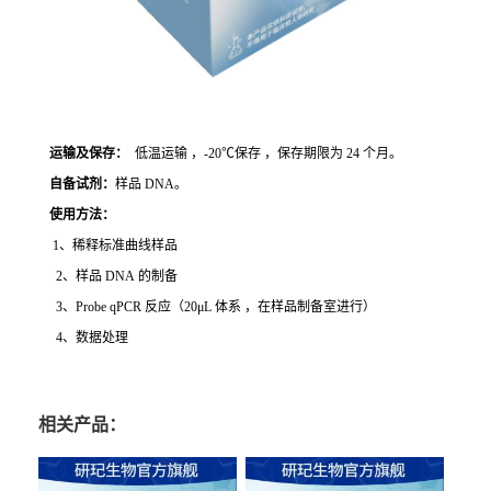
运输及保存：
低温运输 ，-20℃保存 ，保存期限为 24 个月。
自备试剂：
样品 DNA。
使用方法
：
1、稀释标准曲线样品
2、样品 DNA 的制备
3、Probe qPCR 反应（20μL 体系 ，在样品制备室进行）
4、数据处理
相关产品：