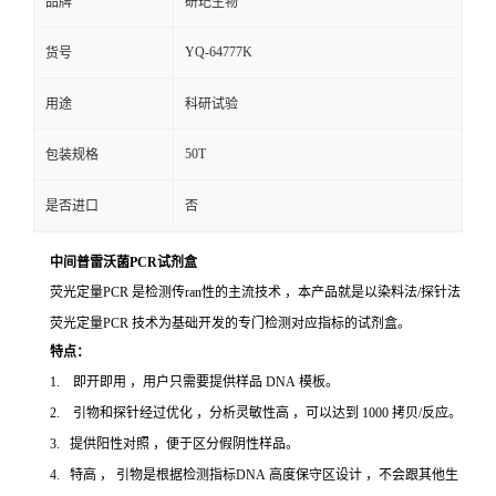
品牌
研玘生物
YQ-64777K
货号
用途
科研试验
50T
包装规格
是否进口
否
中间普雷沃菌PCR试剂盒
荧光定量PCR 是检测传ran性的主流技术 ，本产品就是以染料法/探针法
荧光定量PCR 技术为基础开发的专门检测对应指标的试剂盒。
特点：
1. 即开即用 ，用户只需要提供样品 DNA 模板。
2. 引物和探针经过优化 ，分析灵敏性高 ，可以达到 1000 拷贝/反应。
3. 提供阳性对照 ，便于区分假阴性样品。
4. 特高 ， 引物是根据检测指标DNA 高度保守区设计 ，不会跟其他生