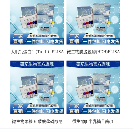
犬肌钙蛋白I（Tn-Ⅰ）ELISA
微生物肼脱氢酶(HDH)ELISA
试剂盒
试剂盒
微生物果糖-6-磷酸盐磷酸酮
微生物β-半乳糖苷酶(β-
酶(F6PPK)ELISA试剂盒
GAL)ELISA试剂盒