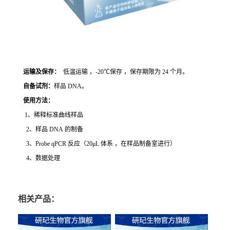
运输及保存：
低温运输 ，-20℃保存 ，保存期限为 24 个月。
自备试剂：
样品 DNA。
使用方法
：
1、稀释标准曲线样品
2、样品 DNA 的制备
3、Probe qPCR 反应（20μL 体系 ，在样品制备室进行）
4、数据处理
相关产品：