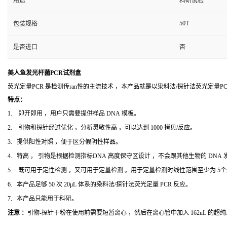
用途
科研试验
50T
包装规格
是否进口
否
美人鱼发光杆菌PCR试剂盒
荧光定量PCR 是检测传ran性的主流技术 ，本产品就是以染料法/探针法荧光定量
特点：
1. 即开即用 ，用户只需要提供样品 DNA 模板。
2. 引物和探针经过优化 ，分析灵敏性高 ，可以达到 1000 拷贝/反应。
3. 提供阳性对照 ，便于区分假阴性样品。
4. 特高 ， 引物是根据检测指标DNA 高度保守区设计 ，不会跟其他生物的 DNA
5. 既可用于定性检测 ，又可用于定量检测 。用于定量检测时线性范围至少为 5
6. 本产品足够 50 次 20μL 体系的染料法/探针法荧光定量 PCR 反应。
7. 本产品只能用于科研。
注意 ：
引物-探针干粉在使用前需要短暂离心 ，然后在离心管中加入 162uL 的超