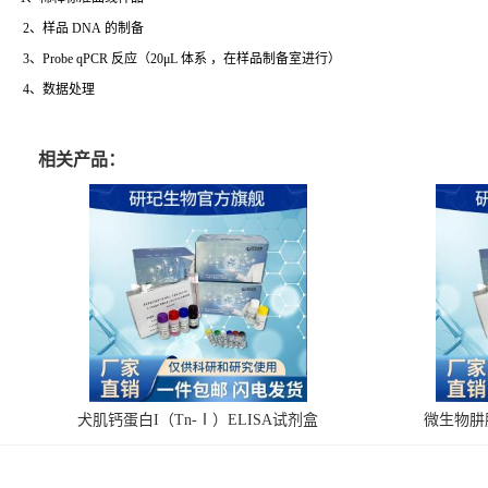
2、样品 DNA 的制备
3、Probe qPCR 反应（20μL 体系 ，在样品制备室进行）
4、数据处理
相关产品：
犬肌钙蛋白I（Tn-Ⅰ）ELISA试剂盒
微生物肼脱