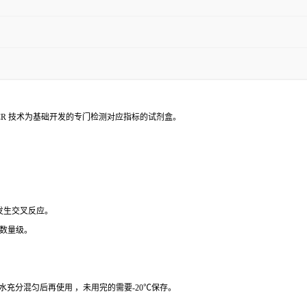
PCR 技术为基础开发的专门检测对应指标的试剂盒。
 发生交叉反应。
个数量级。
纯水充分混匀后再使用 ，未用完的需要-20℃保存。