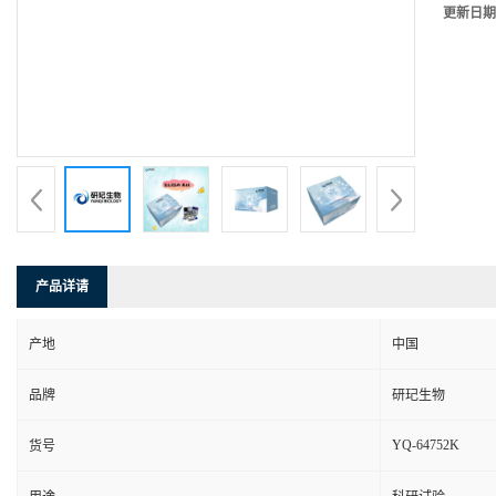
更新日期
产品详请
产地
中国
品牌
研玘生物
YQ-64752K
货号