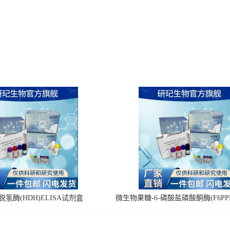
氢酶(HDH)ELISA试剂盒
微生物果糖-6-磷酸盐磷酸酮酶(F6PPK
剂盒