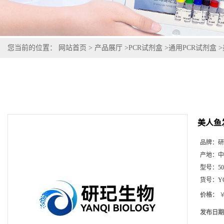
您当前的位置：
网站首页
>
产品展厅
>
PCR试剂盒
>
通用PCR试剂盒
>
美人鱼
品牌：
研
产地：
中
型号：
5
货号：
Y
价格：
￥
发布日期