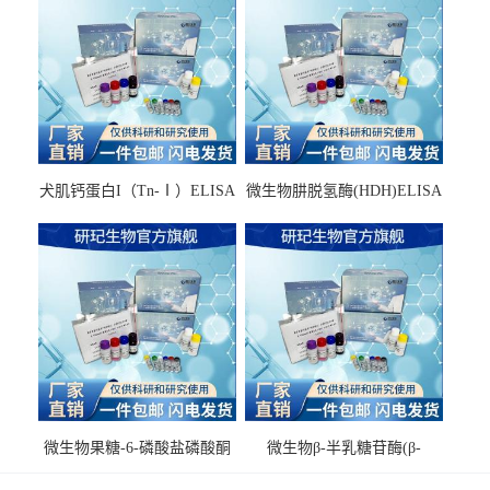
犬肌钙蛋白I（Tn-Ⅰ）ELISA
微生物肼脱氢酶(HDH)ELISA
试剂盒
试剂盒
微生物果糖-6-磷酸盐磷酸酮
微生物β-半乳糖苷酶(β-
酶(F6PPK)ELISA试剂盒
GAL)ELISA试剂盒