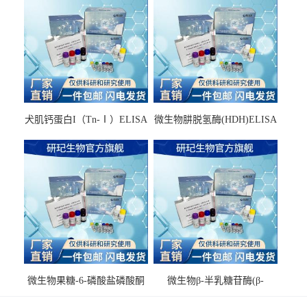
犬肌钙蛋白I（Tn-Ⅰ）ELISA
微生物肼脱氢酶(HDH)ELISA
试剂盒
试剂盒
微生物果糖-6-磷酸盐磷酸酮
微生物β-半乳糖苷酶(β-
酶(F6PPK)ELISA试剂盒
GAL)ELISA试剂盒